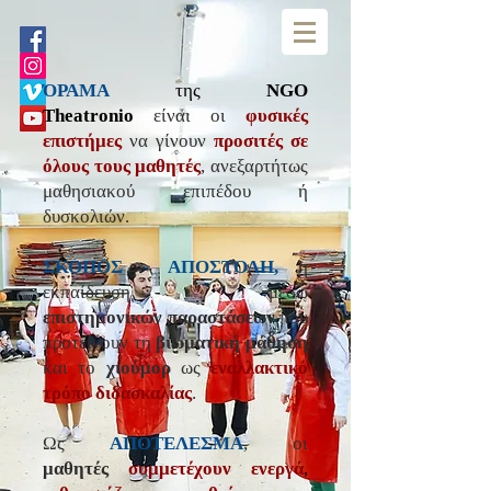
ΌΡΑΜΑ
της
NGO
Theatronio
είναι οι
φυσικές
επιστήμες
να γίνουν
προσιτές σε
όλους τους
μαθητές
, ανεξαρτήτως
μαθησιακού επιπέδου ή
δυσκολιών.
ΣΚΟΠΟΣ - ΑΠΟΣΤΟΛΗ,
η
εκπαίδευση μέσω
επιστημονικών παραστάσεων
που
προτείνουν τη
βιωματική μάθηση
και το
χιούμορ
ως
εναλλακτικό
τρόπο διδασκαλίας
.
Ως
ΑΠΟΤΕΛΕΣΜΑ
, οι
μαθητές
συμμετέχουν ενεργά
,